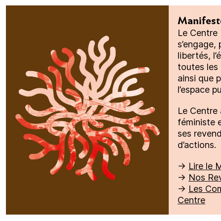
Manifest
Le Centre
s’engage, 
libertés, l
toutes le
ainsi que p
l’espace pu
Le Centre 
féministe 
ses reven
d’actions.
→
Lire le 
→
Nos Rev
→
Les Co
Centre