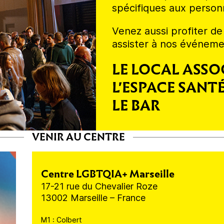
spécifiques aux perso
Venez aussi profiter de
assister à nos événement
LE LOCAL ASSO
L'ESPACE SANTÉ
LE BAR
VENIR AU CENTRE
Centre LGBTQIA+ Marseille
17-21 rue du Chevalier Roze
13002 Marseille – France
M1 : Colbert