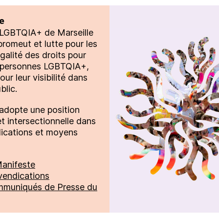
e
 LGBTQIA+ de Marseille
promeut et lutte pour les
’égalité des droits pour
s personnes LGBTQIA+,
our leur visibilité dans
blic.
adopte une position
et intersectionnelle dans
dications et moyens
Manifeste
endications
mmuniqués de Presse du