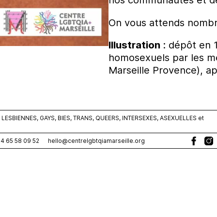
On vous attends nombreux
Illustration
: dépôt en 
homosexuels par les m
Marseille Provence), apr
ESBIENNES, GAYS, BIES, TRANS, QUEERS, INTERSEXES, ASEXUELLES et
0)4 65 58 09 52
hello@centrelgbtqiamarseille.org