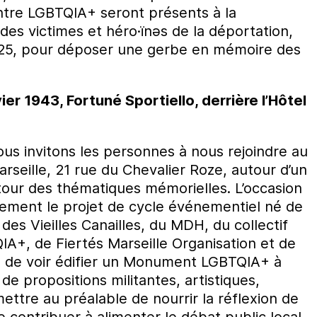
tre LGBTQIA+ seront présents à la
es victimes et héro·ïnəs de la déportation,
025, pour déposer une gerbe en mémoire des
er 1943, Fortuné Sportiello, derrière l’Hôtel
us invitons les personnes à nous rejoindre au
seille, 21 rue du Chevalier Roze, autour d’un
our des thématiques mémorielles. L’occasion
ement le projet de cycle événementiel né de
es Vieilles Canailles, du MDH, du collectif
A+, de Fiertés Marseille Organisation et de
s de voir édifier un Monument LGBTQIA+ à
 de propositions militantes, artistiques,
mettre au préalable de nourrir la réflexion de
contribuer à alimenter le débat public local.