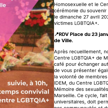
Homosexuelle et le Cen
cérémonie du souvenir d
le dimanche 27 avril 2
victimes LGBTQIA+.
📍RDV Place du 23 janvi
de Ville.
Après recueillement, no
Centre LGBTQIA+ de Mar
café pour échanger aut
de vous présenter égal
la volonté de membres d
IDEM, du Centre LGBTQI
Mémoire des sexualité
Marseille. Ce cycle, fait
universitaires, doit per
nos communautés et de 