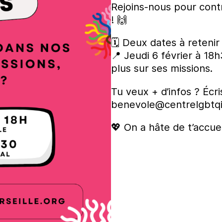
Rejoins-nous pour cont
! 🙌
🗓 Deux dates à retenir 
📍 Jeudi 6 février à 18
plus sur ses missions.
Tu veux + d’infos ? Écr
benevole@centrelgbtqi
💖 On a hâte de t’accueil