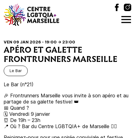
VEN 09 JAN 2026 - 19:00
-> 23:00
APÉRO ET GALETTE
FRONTRUNNERS MARSEILLE
Le Bar
Le Bar (n°21)
🎉 Frontrunners Marseille vous invite à son apéro et au
partage de sa galette festive! 👑
📅 Quand ?
🗓 Vendredi 9 janvier
⏰ De 19h – 23h
📍 Où ? Bar du Centre LGBTQIA+ de Marseille 🏳️‍🌈
Rejoignez-nous pour une soirée conviviale et festive