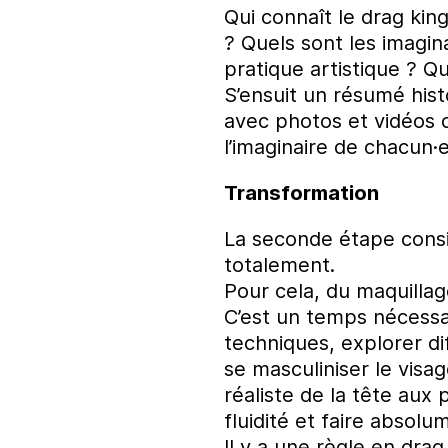
Qui connaît le drag king
? Quels sont les imagin
pratique artistique ? Q
S’ensuit un résumé hist
avec photos et vidéos 
l’imaginaire de chacun·
Transformation
La seconde étape consi
totalement.
Pour cela, du maquillag
C’est un temps nécessa
techniques, explorer di
se masculiniser le visa
réaliste de la tête aux 
fluidité et faire absolu
Il y a une règle en drag,