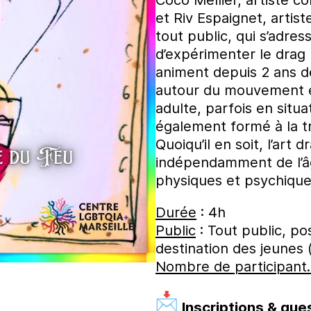
et Riv Espaignet, artis
tout public, qui s’adre
d’expérimenter le drag
animent depuis 2 ans d
autour du mouvement et
adulte, parfois en situa
également formé à la t
Quoiqu’il en soit, l’art 
indépendamment de l’âg
physiques et psychique
Durée
: 4h
Public
: Tout public, pos
destination des jeunes (
Nombre de participant
Inscriptions & que