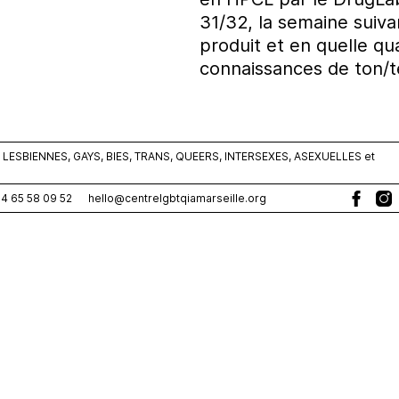
31/32, la semaine suivan
produit et en quelle q
connaissances de ton/te
ESBIENNES, GAYS, BIES, TRANS, QUEERS, INTERSEXES, ASEXUELLES et
0)4 65 58 09 52
hello@centrelgbtqiamarseille.org