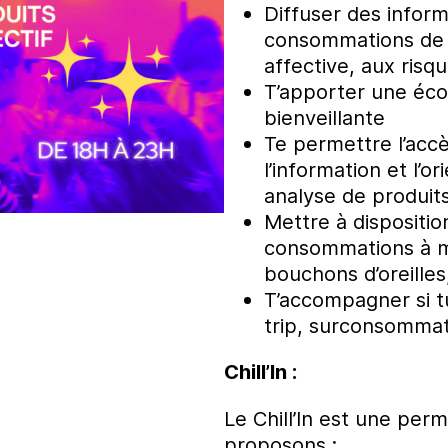
Diffuser des inform
consommations de pr
affective, aux risqu
T’apporter une éco
bienveillante
Te permettre l’accè
l’information et l’
analyse de produits,
Mettre à dispositio
consommations à mo
bouchons d’oreilles
T’accompagner si tu
trip, surconsommat
Chill’In :
Le Chill’In est une pe
proposons :