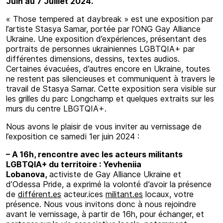
Juin au 7 Juillet 2024.
« Those tempered at daybreak » est une exposition par
l’artiste Stasya Samar, portée par l’ONG Gay Alliance
Ukraine. Une exposition d’expériences, présentant des
portraits de personnes ukrainiennes LGBTQIA+ par
différentes dimensions, dessins, textes audios.
Certaines évacuées, d’autres encore en Ukraine, toutes
ne restent pas silencieuses et communiquent à travers le
travail de Stasya Samar. Cette exposition sera visible sur
les grilles du parc Longchamp et quelques extraits sur les
murs du centre LBGTQIA+.
Nous avons le plaisir de vous inviter au vernissage de
l’exposition ce samedi 1er juin 2024 :
– A 16h, rencontre avec les acteurs militants
LGBTQIA+ du territoire : Yevheniia
Lobanova,
activiste de Gay Alliance Ukraine et
d’Odessa Pride, a exprimé la volonté d’avoir la présence
de
différent.es
acteur.ices
militant.es
locaux, votre
présence. Nous vous invitons donc à nous rejoindre
avant le vernissage, à partir de 16h, pour échanger, et