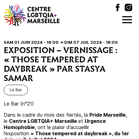
SAM 01 JUIN 2024 - 16:00
-> DIM 07 JUIL 2024 - 18:00
EXPOSITION – VERNISSAGE :
« THOSE TEMPERED AT
DAYBREAK » PAR STASYA
SAMAR
Le Bar
Le Bar (n°21)
Dans le cadre du mois des fiertés, la
Pride Marseille
,
le
Centre LGBTQIA+
Marseille
et
Urgence
Homophobie
, ont le plaisir d’accueillir
l’exposition
« Those tempered at daybreak », du 1er