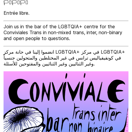
🏳️‍⚧️🏳️‍⚧️🏳️‍⚧️
Entrée libre.
Join us in the bar of the LGBTQIA+ centre for the
Conviviales Trans in non-mixed trans, inter, non-binary
and open people to questions.
انضموا إلينا في حانة مركز LGBTQIA+ في مركز LGBTQIA+
في كونفيفياليس ترانس في غير المختلطين والمتحولين جنسياً
وغير الثنائيين وغير الثنائيين والمفتوحين للأسئلة.