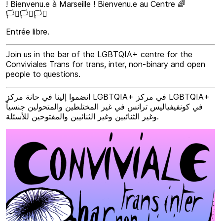
! Bienvenu.e à Marseille ! Bienvenu.e au Centre 🌈
🏳️‍⚧️🏳️‍⚧️🏳️‍⚧️
Entrée libre.
Join us in the bar of the LGBTQIA+ centre for the
Conviviales Trans for trans, inter, non-binary and open
people to questions.
انضموا إلينا في حانة مركز LGBTQIA+ في مركز LGBTQIA+
في كونفيفياليس ترانس في غير المختلطين والمتحولين جنسياً
وغير الثنائيين وغير الثنائيين والمفتوحين للأسئلة.