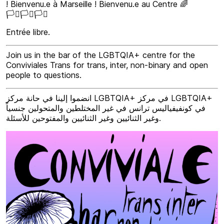
! Bienvenu.e à Marseille ! Bienvenu.e au Centre 🌈
🏳️‍⚧️🏳️‍⚧️🏳️‍⚧️
Entrée libre.
Join us in the bar of the LGBTQIA+ centre for the
Conviviales Trans for trans, inter, non-binary and open
people to questions.
انضموا إلينا في حانة مركز LGBTQIA+ في مركز LGBTQIA+
في كونفيفياليس ترانس في غير المختلطين والمتحولين جنسياً
وغير الثنائيين وغير الثنائيين والمفتوحين للأسئلة.