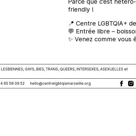
Parce que c’est hétéro-
friendly !
📍 Centre LGBTQIA+ de
💬 Entrée libre – boiss
✨ Venez comme vous ête
ESBIENNES, GAYS, BIES, TRANS, QUEERS, INTERSEXES, ASEXUELLES et
0)4 65 58 09 52
hello@centrelgbtqiamarseille.org