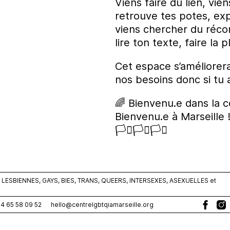
Viens faire du lien, vie
retrouve tes potes, exp
viens chercher du récon
lire ton texte, faire la 
Cet espace s’améliorer
nos besoins donc si tu 
🌈 Bienvenu.e dans la c
Bienvenu.e à Marseille 
🏳️‍⚧️🏳️‍⚧️🏳️‍⚧️
ESBIENNES, GAYS, BIES, TRANS, QUEERS, INTERSEXES, ASEXUELLES et
0)4 65 58 09 52
hello@centrelgbtqiamarseille.org