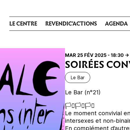
LE CENTRE
REVENDIC’ACTIONS
AGENDA
MAR 25 FÉV 2025 - 18:30
->
SOIRÉES CON
Le Bar
Le Bar (n°21)
🏳️‍⚧️🏳️‍⚧️🏳️‍⚧️
Le moment convivial en
intersexes et non-binai
En complément d’autres