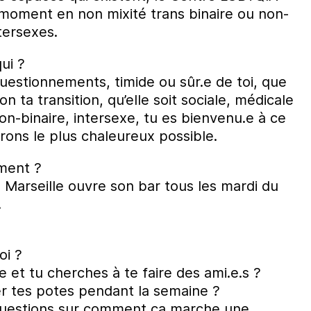
moment en non mixité trans binaire ou non-
tersexes.
ui ?
uestionnements, timide ou sûr.e de toi, que
 ta transition, qu’elle soit sociale, médicale
non-binaire, intersexe, tu es bienvenu.e à ce
ns le plus chaleureux possible.
ment ?
Marseille ouvre son bar tous les mardi du
.
oi ?
le et tu cherches à te faire des ami.e.s ?
er tes potes pendant la semaine ?
 questions sur comment ça marche une