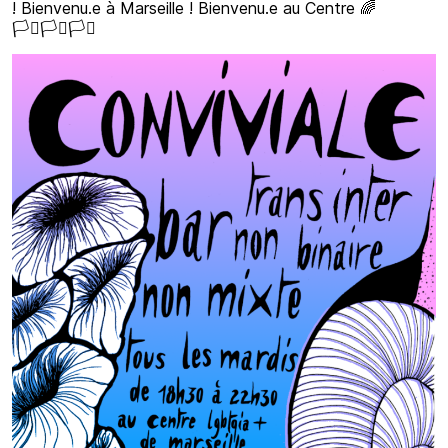
! Bienvenu.e à Marseille ! Bienvenu.e au Centre 🌈
🏳️‍⚧️🏳️‍⚧️🏳️‍⚧️