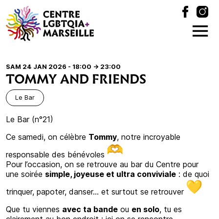
SAM 24 JAN 2026 - 18:00
-> 23:00
TOMMY AND FRIENDS
Le Bar
Le Bar (n°21)
Ce samedi, on célèbre
Tommy
, notre incroyable
responsable des bénévoles
Pour l’occasion, on se retrouve au bar du Centre pour
une soirée
simple, joyeuse et ultra conviviale
: de quoi
trinquer, papoter, danser… et surtout se retrouver
Que tu viennes
avec ta bande
ou
en solo
, tu es
clairement au bon endroit : ici on se rencontre