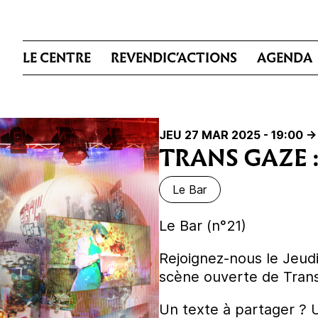
LE CENTRE
REVENDIC’ACTIONS
AGENDA
JEU 27 MAR 2025 - 19:00
->
TRANS GAZE 
Le Bar
Le Bar (n°21)
Rejoignez-nous le Jeud
scène ouverte de Tran
Un texte à partager ?