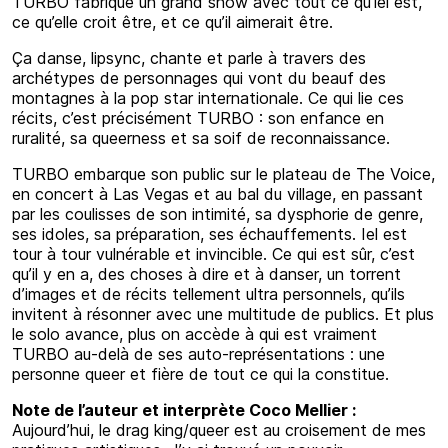
TURBO fabrique un grand show avec tout ce qu’iel est,
ce qu’elle croit être, et ce qu’il aimerait être.
Ça danse, lipsync, chante et parle à travers des
archétypes de personnages qui vont du beauf des
montagnes à la pop star internationale. Ce qui lie ces
récits, c’est précisément TURBO : son enfance en
ruralité, sa queerness et sa soif de reconnaissance.
TURBO embarque son public sur le plateau de The Voice,
en concert à Las Vegas et au bal du village, en passant
par les coulisses de son intimité, sa dysphorie de genre,
ses idoles, sa préparation, ses échauffements. Iel est
tour à tour vulnérable et invincible. Ce qui est sûr, c’est
qu’il y en a, des choses à dire et à danser, un torrent
d’images et de récits tellement ultra personnels, qu’ils
invitent à résonner avec une multitude de publics. Et plus
le solo avance, plus on accède à qui est vraiment
TURBO au-delà de ses auto-représentations : une
personne queer et fière de tout ce qui la constitue.
Note de l’auteur et interprète Coco Mellier :
Aujourd’hui, le drag king/queer est au croisement de mes